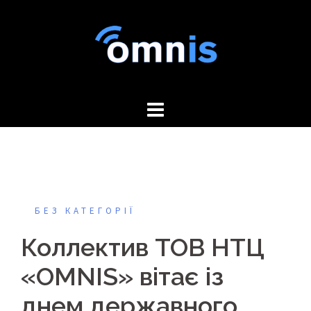
Skip
to
content
БЕЗ КАТЕГОРІЇ
Коллектив ТОВ НТЦ
«OMNIS» вітає із
днем державного